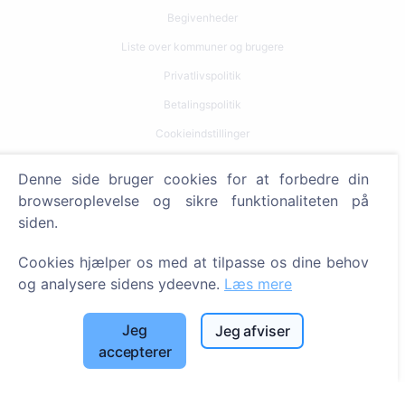
Begivenheder
Liste over kommuner og brugere
Privatlivspolitik
Betalingspolitik
Cookieindstillinger
Søg
Denne side bruger cookies for at forbedre din
browseroplevelse og sikre funktionaliteten på
Søg efter afdøde
siden.
Søg efter kirkegårde
Cookies hjælper os med at tilpasse os dine behov
Tjenester
og analysere sidens ydeevne.
Læs mere
Kontakt
Jeg
Jeg afviser
accepterer
SIA "CEMETY", LV40103618951
371 29144816