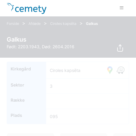
>
>
>
Forside
Afdøde
Ciroles kapsēta
Galkus
Galkus
Født: 2203.1943, Død: 2604.2016
Kirkegård
Ciroles kapsēta
Sektor
3
Række
Plads
095