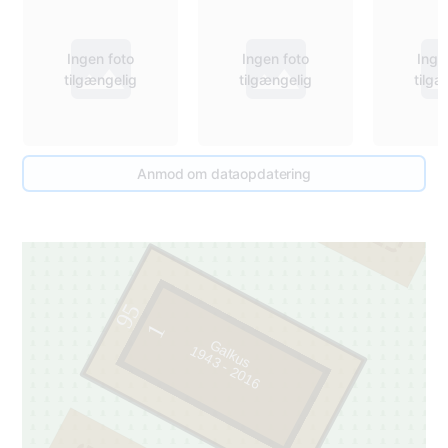
96
Ingen foto
Ingen foto
Inge
tilgængelig
tilgængelig
tilgæ
1
Anmod om dataopdatering
95
1
Galkus
9
4
3
-
2
0
1
1
6