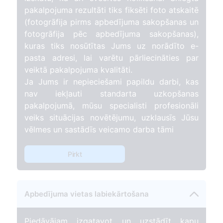
pakalpojuma rezultāti tiks fiksēti foto atskaitē
(fotogrāfija pirms apbedījuma sakopšanas un
fotogrāfija pēc apbedījuma sakopšanas),
kuras tiks nosūtītas Jums uz norādīto e-
pasta adresi, lai varētu pārliecināties par
veiktā pakalpojuma kvalitāti.
Ja Jums ir nepieciešami papildu darbi, kas
nav iekļauti standarta uzkopšanas
pakalpojumā, mūsu specialisti profesionāli
veiks situācijas novētējumu, uzklausīs Jūsu
vēlmes un sastādīs veicamo darba tāmi
Pirkt
Apbedījuma vietas labiekārtošana
Piedāvājam izgatavot un uzstādīt kapu