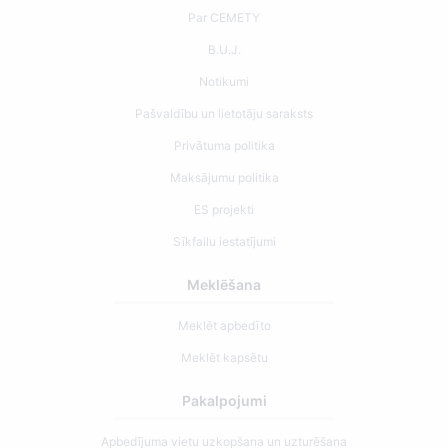
Par CEMETY
B.U.J.
Notikumi
Pašvaldību un lietotāju saraksts
Privātuma politika
Maksājumu politika
ES projekti
Sīkfailu iestatījumi
Meklēšana
Meklēt apbedīto
Meklēt kapsētu
Pakalpojumi
Apbedījuma vietu uzkopšana un uzturēšana