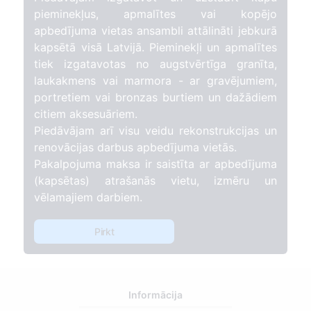
pieminekļus, apmalītes vai kopējo
apbedījuma vietas ansambli attālināti jebkurā
kapsētā visā Latvijā. Pieminekļi un apmalītes
tiek izgatavotas no augstvērtīga granīta,
laukakmens vai marmora - ar gravējumiem,
portretiem vai bronzas burtiem un dažādiem
citiem aksesuāriem.
Piedāvājam arī visu veidu rekonstrukcijas un
renovācijas darbus apbedījuma vietās.
Pakalpojuma maksa ir saistīta ar apbedījuma
(kapsētas) atrašanās vietu, izmēru un
vēlamajiem darbiem.
Pirkt
Informācija