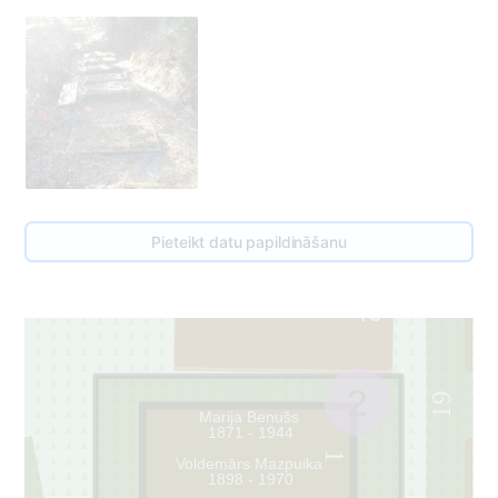
017A
Pieteikt datu papildināšanu
2
2
19
Marija Benušs
1871 - 1944
1
Voldemārs Mazpuika
1898 - 1970