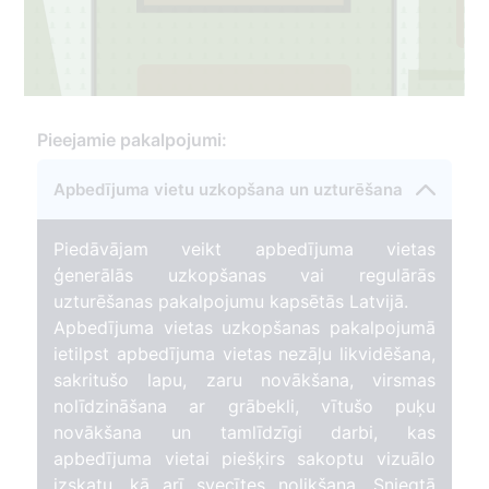
2
Pieejamie pakalpojumi:
Apbedījuma vietu uzkopšana un uzturēšana
Piedāvājam veikt apbedījuma vietas
17
ģenerālās uzkopšanas vai regulārās
uzturēšanas pakalpojumu kapsētās Latvijā.
Apbedījuma vietas uzkopšanas pakalpojumā
ietilpst apbedījuma vietas nezāļu likvidēšana,
sakritušo lapu, zaru novākšana, virsmas
nolīdzināšana ar grābekli, vītušo puķu
novākšana un tamlīdzīgi darbi, kas
apbedījuma vietai piešķirs sakoptu vizuālo
izskatu, kā arī svecītes nolikšana. Sniegtā