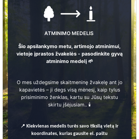
ATMINIMO MEDELIS
Šio apsilankymo metu, artimojo atminimui,
70
vietoje įprastos žvakelės - pasodinkite gyvą
atminimo medelį 🌱
Nuotraukų ir duomenų atnaujinimas
2
O mes uždegsime skaitmeninę žvakelę ant jo
kapavietės – ji degs visą mėnesį, kaip tylus
prisiminimo ženklas, kartu su Jūsų tekstu
skirtu įšėjusiam.. 🕯️
Zigurds Lencis
1942 - 1994
1
📍
Kiekvienas
medelis turės savo tikslią vietą ir
Ansis Kārkliņš
1
? - 1953
koordinates, kurias gausite el. paštu