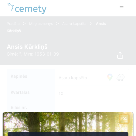
>
>
>
Pradžia
Mirę asmenys
Asaru kapsēta
Ansis
Kārkliņš
Ansis Kārkliņš
Gimė: ?, Mirė: 1953-01-09
Kapinės
Asaru kapsēta
Kvartalas
10
Eilės nr.
Kapavietės nr.
0075