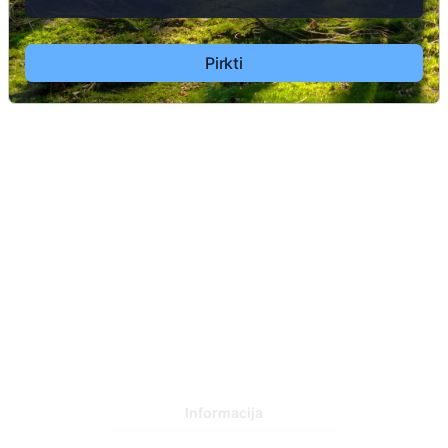
69
2
75
Pirkti
2
2
Informacija