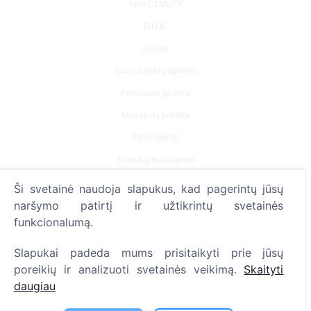
Apie CEMETY
D.U.K.
Įvykiai
Savivaldybių sąrašas
Privatumo politika
Mokėjimų politika
ES projektai
Slapukų nustatymai
Ši svetainė naudoja slapukus, kad pagerintų jūsų
Paieška
naršymo patirtį ir užtikrintų svetainės
Velionių paieška
funkcionalumą.
Kapinių paieška
Slapukai padeda mums prisitaikyti prie jūsų
poreikių ir analizuoti svetainės veikimą.
Skaityti
Paslaugos
daugiau
Kontaktai