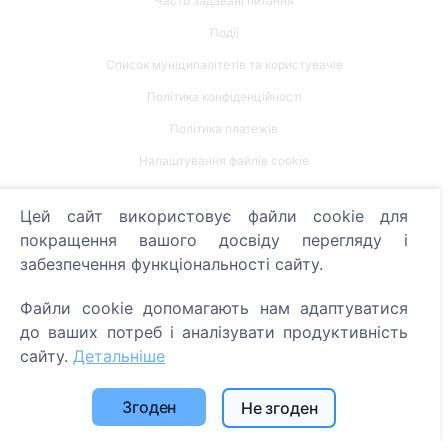
Часто задавані питання
Події
Список муніципалітетів та користувачів
Політика конфіденційності
Політика платежів
Налаштування файлів cookie
Пошук
Цей сайт використовує файли cookie для
покращення вашого досвіду перегляду і
Пошук померлих
забезпечення функціональності сайту.
Пошук кладовищ
Файли cookie допомагають нам адаптуватися
Послуги
до ваших потреб і аналізувати продуктивність
сайту.
Детальніше
Контакти
Згоден
Не згоден
SIA "CEMETY", LV40103618951
371 29144816