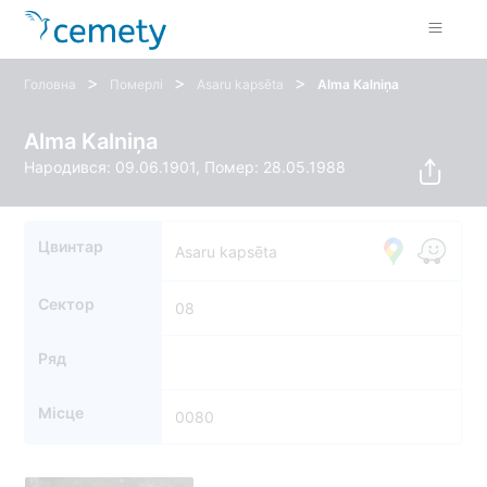
>
>
>
Головна
Померлі
Asaru kapsēta
Alma Kalniņa
Alma Kalniņa
Народився: 09.06.1901, Помер: 28.05.1988
Цвинтар
Asaru kapsēta
Сектор
08
Ряд
Місце
0080