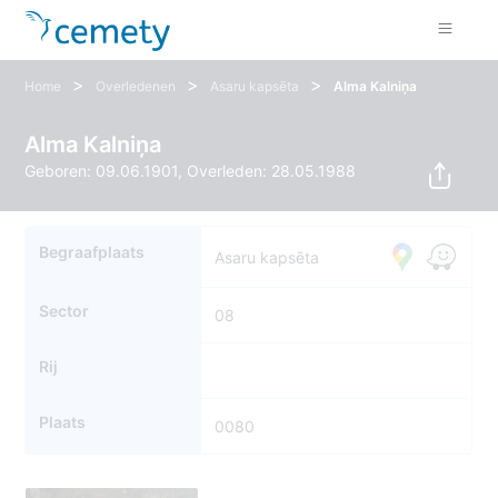
>
>
>
Home
Overledenen
Asaru kapsēta
Alma Kalniņa
Alma Kalniņa
Geboren: 09.06.1901, Overleden: 28.05.1988
Begraafplaats
Asaru kapsēta
Sector
08
Rij
Plaats
0080