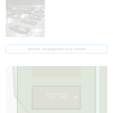
80
Verzoek om gegevens bij te werken
100
5
Alma Kalniņa
1901 - 1988
6