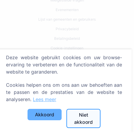
Veelgestelde vragen
Evenementen
Lijst van gemeenten en gebruikers
Privacybeleid
Betalingsbeleid
Cookie-instellingen
Deze website gebruikt cookies om uw browse-
Zoeken
ervaring te verbeteren en de functionaliteit van de
website te garanderen.
Zoeken naar overledenen
Zoeken naar begraafplaatsen
Cookies helpen ons om ons aan uw behoeften aan
te passen en de prestaties van de website te
Diensten
analyseren.
Lees meer
Contacten
Akkoord
Niet
akkoord
SIA "CEMETY", LV40103618951
371 29144816