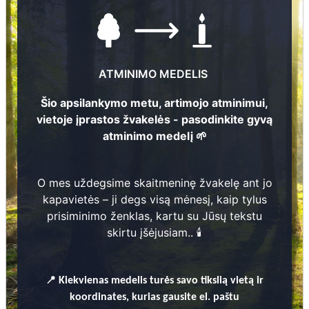
31
ATMINIMO MEDELIS
Šio apsilankymo metu, artimojo atminimui,
vietoje įprastos žvakelės - pasodinkite gyvą
atminimo medelį 🌱
Nuotraukų ir duomenų atnaujinimas
O mes uždegsime skaitmeninę žvakelę ant jo
1
kapavietės – ji degs visą mėnesį, kaip tylus
prisiminimo ženklas, kartu su Jūsų tekstu
030A
skirtu įšėjusiam.. 🕯️
3
Tatjana Barone
1953 - 2018
📍
Kiekvienas
medelis turės savo tikslią vietą ir
2
Aina Barons
1936 - 1946
koordinates, kurias gausite el. paštu
...