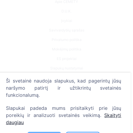
Apie CEMETY
D.U.K.
Įvykiai
Savivaldybių sąrašas
Privatumo politika
Mokėjimų politika
ES projektai
Slapukų nustatymai
Ši svetainė naudoja slapukus, kad pagerintų jūsų
Paieška
naršymo patirtį ir užtikrintų svetainės
Velionių paieška
funkcionalumą.
Kapinių paieška
Slapukai padeda mums prisitaikyti prie jūsų
poreikių ir analizuoti svetainės veikimą.
Skaityti
Paslaugos
daugiau
Kontaktai