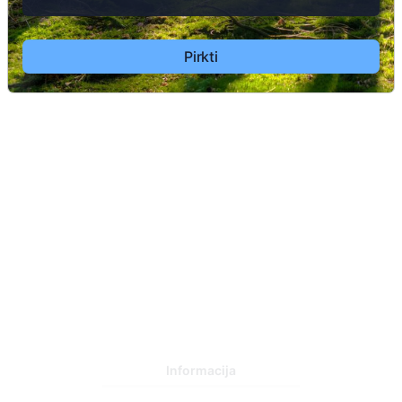
Pirkti
3
35
Informacija