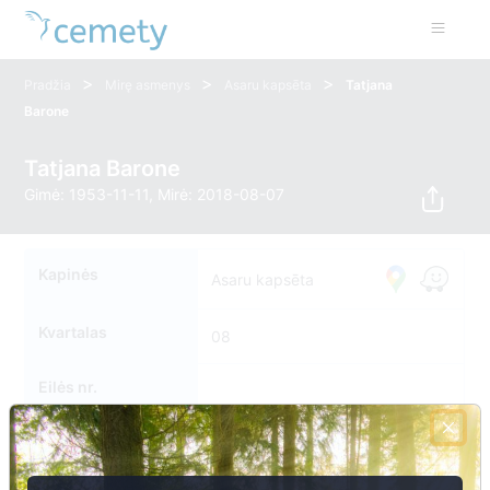
>
>
>
Pradžia
Mirę asmenys
Asaru kapsēta
Tatjana
Barone
Tatjana Barone
Gimė: 1953-11-11, Mirė: 2018-08-07
Kapinės
Asaru kapsēta
Kvartalas
08
Eilės nr.
Kapavietės nr.
030A