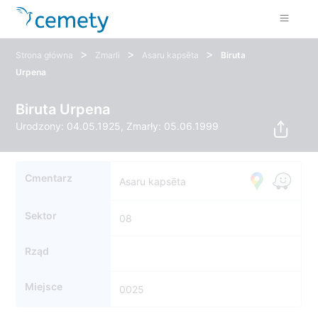
>
>
>
Strona główna
Zmarli
Asaru kapsēta
Biruta
Urpena
Biruta Urpena
Urodzony: 04.05.1925, Zmarły: 05.06.1999
Cmentarz
Asaru kapsēta
Sektor
08
Rząd
Miejsce
0025