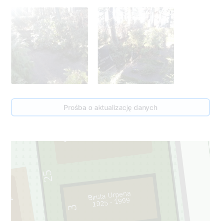
Prośba o aktualizację danych
4
25
Biruta Urpena
1925 - 1999
1
3