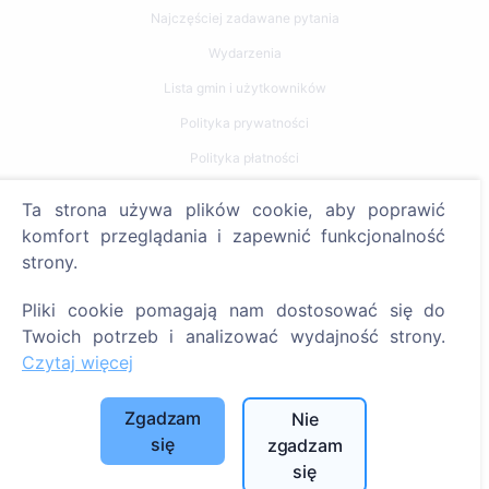
Najczęściej zadawane pytania
Wydarzenia
Lista gmin i użytkowników
Polityka prywatności
Polityka płatności
Ustawienia plików cookie
Ta strona używa plików cookie, aby poprawić
komfort przeglądania i zapewnić funkcjonalność
Szukaj
strony.
Szukaj zmarłych
Pliki cookie pomagają nam dostosować się do
Szukaj cmentarzy
Twoich potrzeb i analizować wydajność strony.
Czytaj więcej
Usługi
Zgadzam
Nie
Kontakty
się
zgadzam
SIA "CEMETY", LV40103618951
się