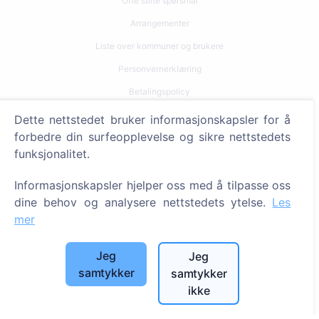
Ofte stilte spørsmål
Arrangementer
Liste over kommuner og brukere
Personvernerklæring
Betalingspolicy
Innstillinger for informasjonskapsler
Dette nettstedet bruker informasjonskapsler for å
forbedre din surfeopplevelse og sikre nettstedets
Søk
funksjonalitet.
Søk etter avdøde
Informasjonskapsler hjelper oss med å tilpasse oss
Søk etter gravplasser
dine behov og analysere nettstedets ytelse.
Les
mer
Tjenester
Jeg
Jeg
Kontakter
samtykker
samtykker
ikke
SIA "CEMETY", LV40103618951
371 29144816