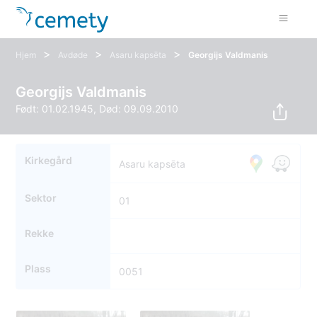
>
>
>
Hjem
Avdøde
Asaru kapsēta
Georgijs Valdmanis
Georgijs Valdmanis
Født: 01.02.1945, Død: 09.09.2010
Kirkegård
Asaru kapsēta
Sektor
01
Rekke
Plass
0051
56