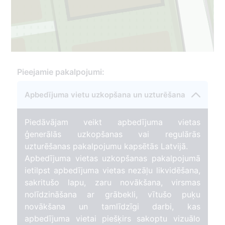
3
Pieejamie pakalpojumi:
Apbedījuma vietu uzkopšana un uzturēšana
51
Piedāvājam veikt apbedījuma vietas
ģenerālās uzkopšanas vai regulārās
uzturēšanas pakalpojumu kapsētās Latvijā.
Apbedījuma vietas uzkopšanas pakalpojumā
ietilpst apbedījuma vietas nezāļu likvidēšana,
sakritušo lapu, zaru novākšana, virsmas
nolīdzināšana ar grābekli, vītušo puķu
novākšana un tamlīdzīgi darbi, kas
apbedījuma vietai piešķirs sakoptu vizuālo