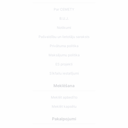
Par CEMETY
B.U.J.
Notikumi
Pašvaldību un lietotāju saraksts
Privātuma politika
Maksājumu politika
ES projekti
Sīkfailu iestatījumi
Meklēšana
Meklēt apbedīto
Meklēt kapsētu
Pakalpojumi