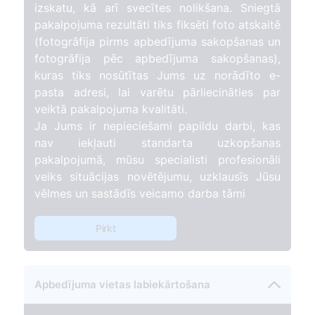
izskatu, kā arī svecītes nolikšana. Sniegtā
pakalpojuma rezultāti tiks fiksēti foto atskaitē
(fotogrāfija pirms apbedījuma sakopšanas un
fotogrāfija pēc apbedījuma sakopšanas),
kuras tiks nosūtītas Jums uz norādīto e-
pasta adresi, lai varētu pārliecināties par
veiktā pakalpojuma kvalitāti.
Ja Jums ir nepieciešami papildu darbi, kas
nav iekļauti standarta uzkopšanas
pakalpojumā, mūsu specialisti profesionāli
veiks situācijas novētējumu, uzklausīs Jūsu
vēlmes un sastādīs veicamo darba tāmi
Pirkt
Apbedījuma vietas labiekārtošana