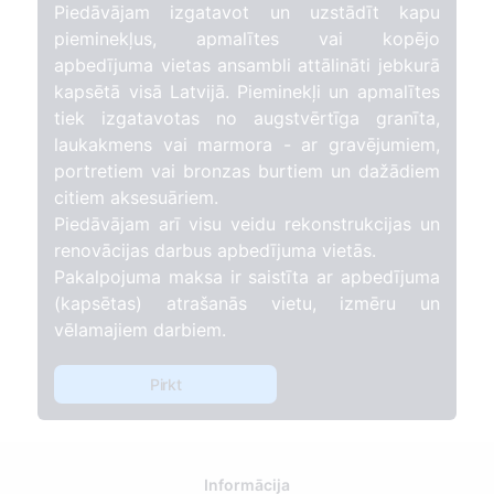
Piedāvājam izgatavot un uzstādīt kapu
pieminekļus, apmalītes vai kopējo
apbedījuma vietas ansambli attālināti jebkurā
kapsētā visā Latvijā. Pieminekļi un apmalītes
tiek izgatavotas no augstvērtīga granīta,
laukakmens vai marmora - ar gravējumiem,
portretiem vai bronzas burtiem un dažādiem
citiem aksesuāriem.
Piedāvājam arī visu veidu rekonstrukcijas un
renovācijas darbus apbedījuma vietās.
Pakalpojuma maksa ir saistīta ar apbedījuma
(kapsētas) atrašanās vietu, izmēru un
vēlamajiem darbiem.
Pirkt
Informācija