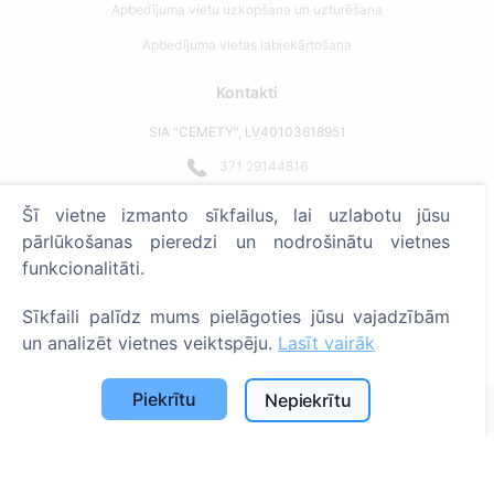
Apbedījuma vietu uzkopšana un uzturēšana
Apbedījuma vietas labiekārtošana
Kontakti
SIA "CEMETY", LV40103618951
371 29144816
info@cemety.lv
Šī vietne izmanto sīkfailus, lai uzlabotu jūsu
Strādājam visā Latvijā!
pārlūkošanas pieredzi un nodrošinātu vietnes
funkcionalitāti.
Sīkfaili palīdz mums pielāgoties jūsu vajadzībām
un analizēt vietnes veiktspēju.
Lasīt vairāk
Administratoriem
Piekrītu
Nepiekrītu
© 2013 - 2026 Cemety Visas tiesības aizsargātas
Privātuma politika un noteikumi.