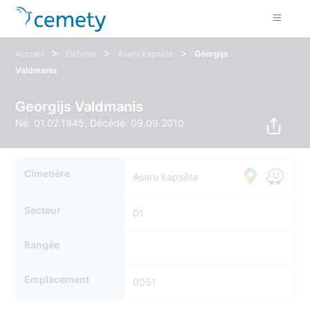
>
>
>
Accueil
Défunts
Asaru kapsēta
Georgijs
Valdmanis
Georgijs Valdmanis
Né: 01.02.1945, Décédé: 09.09.2010
Cimetière
Asaru kapsēta
Secteur
01
Rangée
Emplacement
0051
56