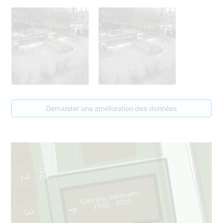
Demander une amélioration des données
5
1
52
2
Georgijs Valdmanis
1945 - 2010
4
3