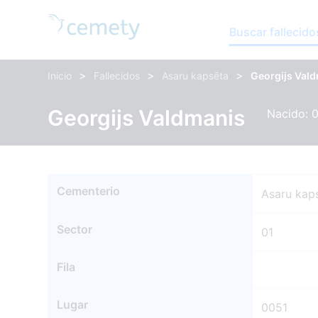
Buscar fallecido
>
>
>
Inicio
Fallecidos
Asaru kapsēta
Georgijs Val
Georgijs Valdmanis
Nacido: 0
Cementerio
Asaru kap
Sector
01
Fila
Lugar
0051