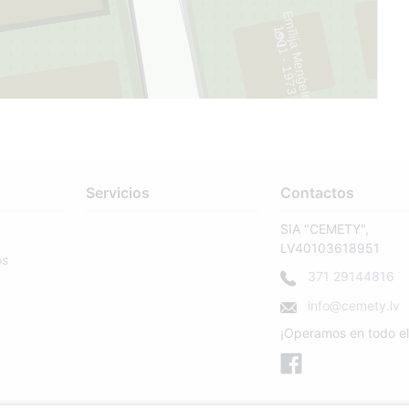
6
Emīlija Meņģele
9
0
1
-
1
9
7
1
3
2
Servicios
Contactos
SIA "CEMETY",
LV40103618951
os
371 29144816
info@cemety.lv
¡Operamos en todo el