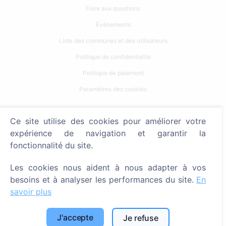
Foire aux questions
Événements
Liste des communes et des utilisateurs
Politique de confidentialité
Politique de paiement
Paramètres des cookies
Recherche
Ce site utilise des cookies pour améliorer votre
Rechercher des défunts
expérience de navigation et garantir la
fonctionnalité du site.
Rechercher des cimetières
Les cookies nous aident à nous adapter à vos
Services
besoins et à analyser les performances du site.
En
savoir plus
Contacts
SIA "CEMETY", LV40103618951
J'accepte
Je refuse