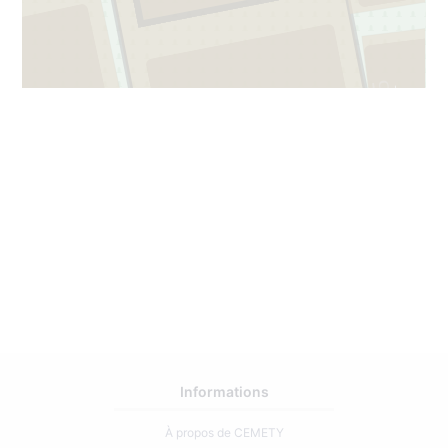
65
1
1
Informations
À propos de CEMETY