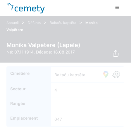
>
>
>
Accueil
Défunts
Baltaču kapsēta
Monika
Valpētere
Monika Valpētere (Lapele)
Né: 07.11.1914, Décédé: 18.08.2017
Cimetière
Baltaču kapsēta
Secteur
4
Rangée
Emplacement
047