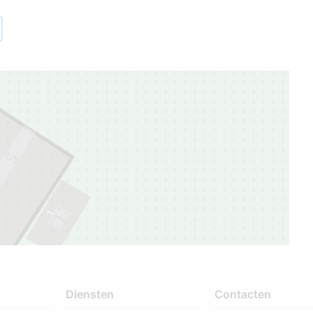
5
1
1
Diensten
Contacten