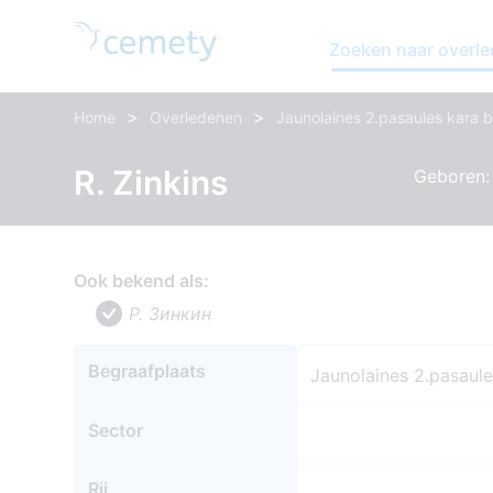
Zoeken naar overl
>
>
Home
Overledenen
Jaunolaines 2.pasaules kara b
R. Zinkins
Geboren: 
Ook bekend als:
Р. Зинкин
Begraafplaats
Jaunolaines 2.pasaule
Sector
Rij