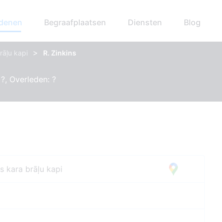
edenen
Begraafplaatsen
Diensten
Blog
>
rāļu kapi
R. Zinkins
?, Overleden: ?
s kara brāļu kapi