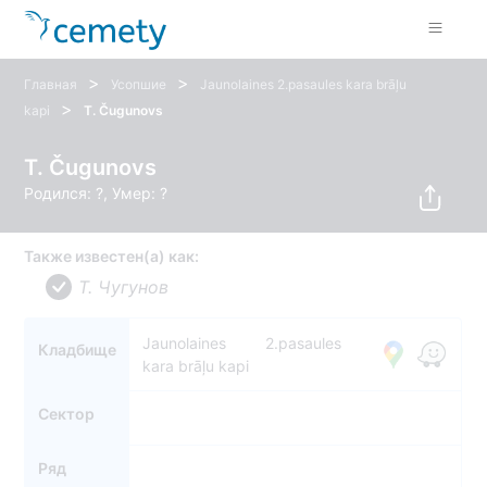
>
>
Главная
Усопшие
Jaunolaines 2.pasaules kara brāļu
>
kapi
T. Čugunovs
T. Čugunovs
Родился: ?, Умер: ?
Также известен(а) как:
Т. Чугунов
Jaunolaines 2.pasaules
Кладбище
kara brāļu kapi
Сектор
Ряд