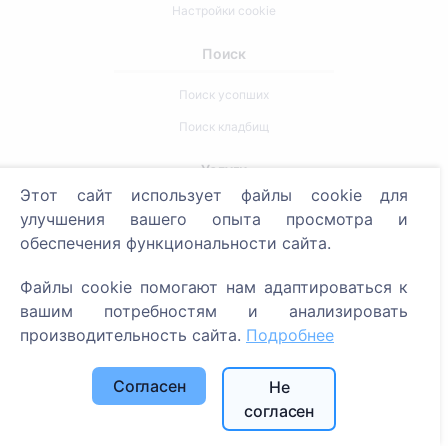
Настройки cookie
Поиск
Поиск усопших
Поиск кладбищ
Услуги
Этот сайт использует файлы cookie для
улучшения вашего опыта просмотра и
Контакты
обеспечения функциональности сайта.
SIA "CEMETY", LV40103618951
Файлы cookie помогают нам адаптироваться к
371 29144816
вашим потребностям и анализировать
info@cemety.lv
производительность сайта.
Подробнее
Мы работаем по всей стране!
Согласен
Не
согласен