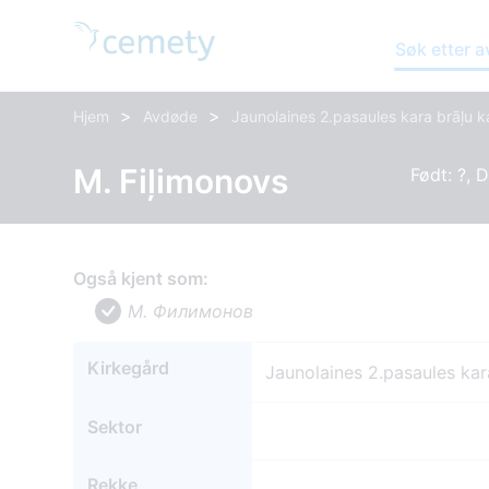
Søk etter 
>
>
Hjem
Avdøde
Jaunolaines 2.pasaules kara brāļu k
M. Fiļimonovs
Født: ?, 
Også kjent som:
M. Филимонов
Kirkegård
Jaunolaines 2.pasaules kar
Sektor
Rekke