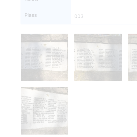
Plass
003