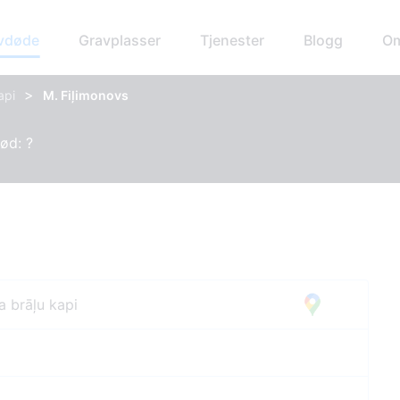
avdøde
Gravplasser
Tjenester
Blogg
Om
>
api
M. Fiļimonovs
Død: ?
a brāļu kapi