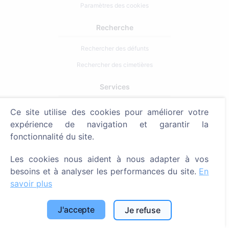
Paramètres des cookies
Recherche
Rechercher des défunts
Rechercher des cimetières
Services
Ce site utilise des cookies pour améliorer votre
Contacts
expérience de navigation et garantir la
SIA "CEMETY", LV40103618951
fonctionnalité du site.
371 29144816
Les cookies nous aident à nous adapter à vos
info@cemety.lv
besoins et à analyser les performances du site.
En
Nous intervenons dans tout le pays !
savoir plus
J'accepte
Je refuse