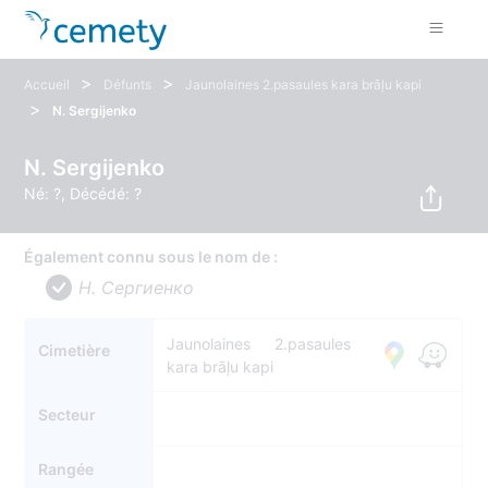
>
>
Accueil
Défunts
Jaunolaines 2.pasaules kara brāļu kapi
>
N. Sergijenko
N. Sergijenko
Né: ?, Décédé: ?
Également connu sous le nom de :
Н. Сергиенко
Jaunolaines 2.pasaules
Cimetière
kara brāļu kapi
Secteur
Rangée