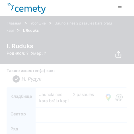
>
>
Главная
Усопшие
Jaunolaines 2.pasaules kara brāļu
>
kapi
I. Ruduks
I. Ruduks
Родился: ?, Умер: ?
Также известен(а) как:
И. Рудук
Jaunolaines 2.pasaules
Кладбище
kara brāļu kapi
Сектор
Ряд