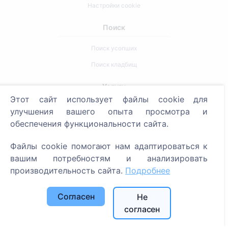
Настройки cookie
Поиск
Поиск усопших
Поиск кладбищ
Услуги
Этот сайт использует файлы cookie для
улучшения вашего опыта просмотра и
Контакты
обеспечения функциональности сайта.
SIA "CEMETY", LV40103618951
Файлы cookie помогают нам адаптироваться к
371 29144816
вашим потребностям и анализировать
info@cemety.lv
производительность сайта.
Подробнее
Мы работаем по всей стране!
Согласен
Не
согласен