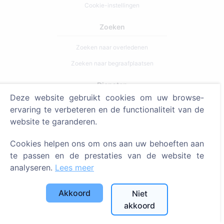
Cookie-instellingen
Zoeken
Zoeken naar overledenen
Zoeken naar begraafplaatsen
Diensten
Deze website gebruikt cookies om uw browse-
ervaring te verbeteren en de functionaliteit van de
Contacten
website te garanderen.
SIA "CEMETY", LV40103618951
Cookies helpen ons om ons aan uw behoeften aan
371 29144816
te passen en de prestaties van de website te
info@cemety.lv
analyseren.
Lees meer
Wij opereren door het hele land!
Akkoord
Niet
akkoord