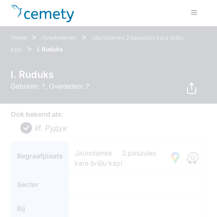
>
>
Home
Overledenen
Jaunolaines 2.pasaules kara brāļu
>
kapi
I. Ruduks
I. Ruduks
Geboren: ?, Overleden: ?
Ook bekend als:
И. Рудук
Jaunolaines 2.pasaules
Begraafplaats
kara brāļu kapi
Sector
Rij