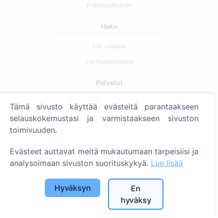
Evästeasetukset
Haku
Etsi vainajia
Etsi hautausmaita
Palvelut
Tämä sivusto käyttää evästeitä parantaakseen
Yhteystiedot
selauskokemustasi ja varmistaakseen sivuston
SIA "CEMETY", LV40103618951
toimivuuden.
371 29144816
Evästeet auttavat meitä mukautumaan tarpeisiisi ja
info@cemety.lv
analysoimaan sivuston suorituskykyä.
Lue lisää
Toimimme koko Suomessa!
Hyväksyn
En
hyväksy