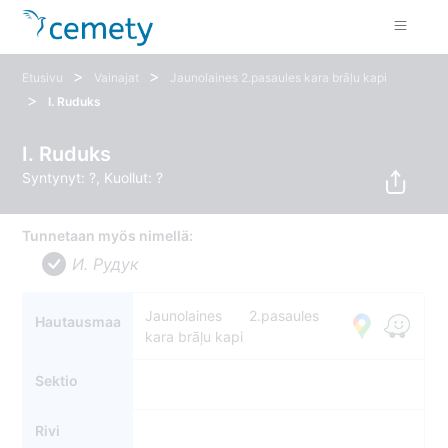
>
>
Etusivu
Vainajat
Jaunolaines 2.pasaules kara brāļu kapi
>
I. Ruduks
I. Ruduks
Syntynyt: ?, Kuollut: ?
Tunnetaan myös nimellä:
И. Рудук
Jaunolaines 2.pasaules
Hautausmaa
kara brāļu kapi
Sektio
Rivi