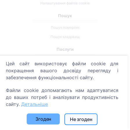
Налаштування файлів cookie
Пошук
Пошук померлих
Пошук кладовищ
Послуги
Цей сайт використовує файли cookie для
Контакти
покращення вашого досвіду перегляду і
SIA "CEMETY", LV40103618951
забезпечення функціональності сайту.
371 29144816
Файли cookie допомагають нам адаптуватися
info@cemety.lv
до ваших потреб і аналізувати продуктивність
Ми працюємо по всій країні!
сайту.
Детальніше
Згоден
Не згоден