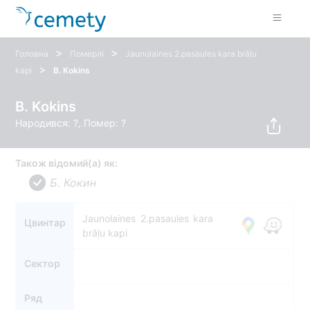
>
>
Головна
Померлі
Jaunolaines 2.pasaules kara brāļu
>
kapi
B. Kokins
B. Kokins
Народився: ?, Помер: ?
Також відомий(а) як:
Б. Кокин
Jaunolaines 2.pasaules kara
Цвинтар
brāļu kapi
Сектор
Ряд