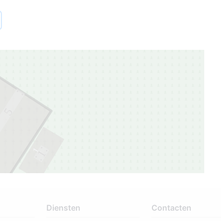
5
1
1
Diensten
Contacten