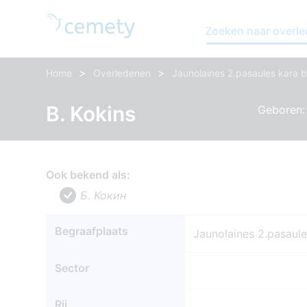
Zoeken naar overl
>
>
Home
Overledenen
Jaunolaines 2.pasaules kara b
B. Kokins
Geboren: 
Ook bekend als:
Б. Кокин
Begraafplaats
Jaunolaines 2.pasaule
Sector
Rij