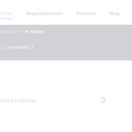
edenen
Begraafplaatsen
Diensten
Blog
>
rāļu kapi
B. Kokins
?, Overleden: ?
s kara brāļu kapi