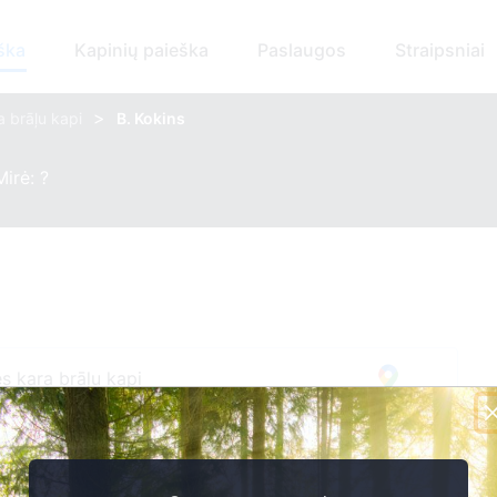
ška
Kapinių paieška
Paslaugos
Straipsniai
>
a brāļu kapi
B. Kokins
Mirė: ?
s kara brāļu kapi