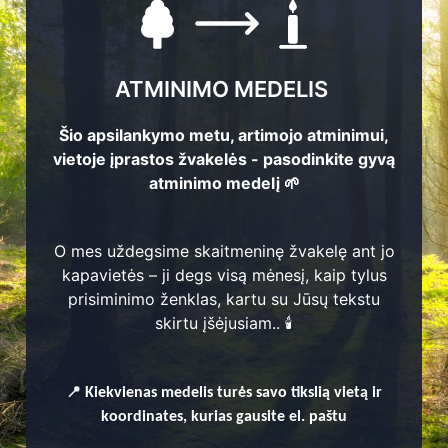
ATMINIMO MEDELIS
Šio apsilankymo metu, artimojo atminimui,
vietoje įprastos žvakelės - pasodinkite gyvą
atminimo medelį 🌱
O mes uždegsime skaitmeninę žvakelę ant jo
kapavietės – ji degs visą mėnesį, kaip tylus
prisiminimo ženklas, kartu su Jūsų tekstu
skirtu įšėjusiam.. 🕯️
📍
Kiekvienas
medelis turės savo tikslią vietą ir
koordinates, kurias gausite el. paštu