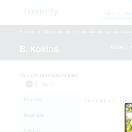
Velionių paie
>
>
Pradžia
Mirę asmenys
Jaunolaines 2.pasaules kar
B. Kokins
Gimė: ?, 
Taip pat žinomas(-a) kaip:
Б. Кокин
Kapinės
Jaunolaines 2.pasaule
Kvartalas
Eilės nr.