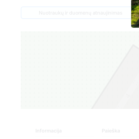
Nuotraukų ir duomenų atnaujinimas
4
3
3
Informacija
Paieška