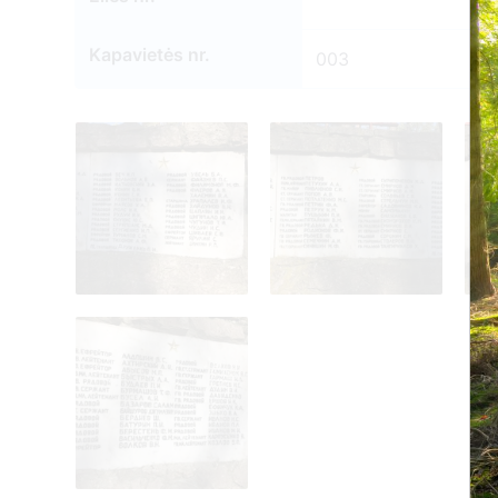
Kapavietės nr.
003