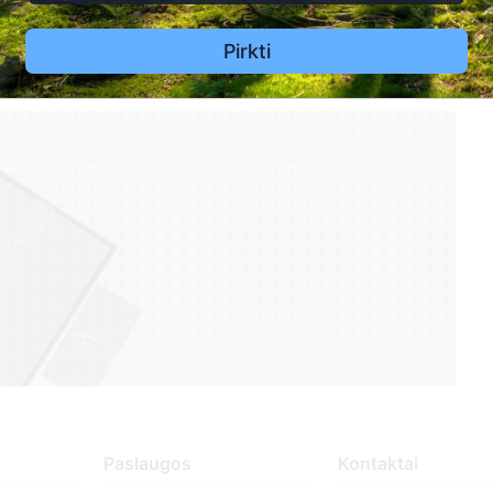
Pirkti
5
1
1
Paslaugos
Kontaktai