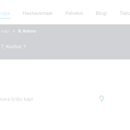
najia
Hautausmaat
Palvelut
Blogi
Tiet
>
 kapi
B. Kokins
?, Kuollut: ?
kara brāļu kapi