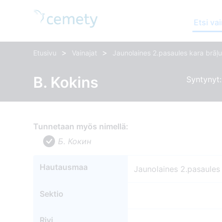
Etsi vai
>
>
Etusivu
Vainajat
Jaunolaines 2.pasaules kara brāļu
B. Kokins
Syntynyt: 
Tunnetaan myös nimellä:
Б. Кокин
Hautausmaa
Jaunolaines 2.pasaules 
Sektio
Rivi