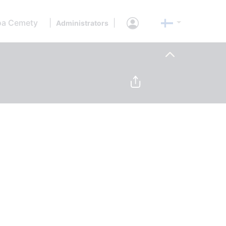
oa Cemety
|
|
Administrators