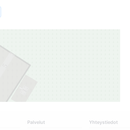
5
1
1
Palvelut
Yhteystiedot