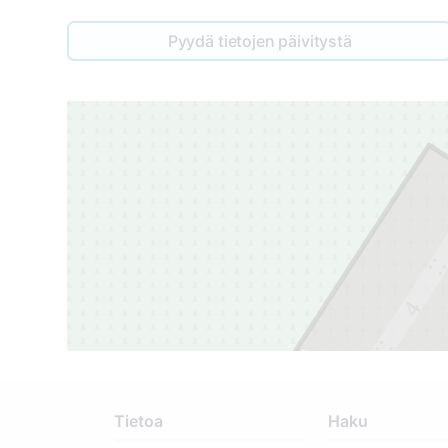
Pyydä tietojen päivitystä
4
3
3
Tietoa
Haku