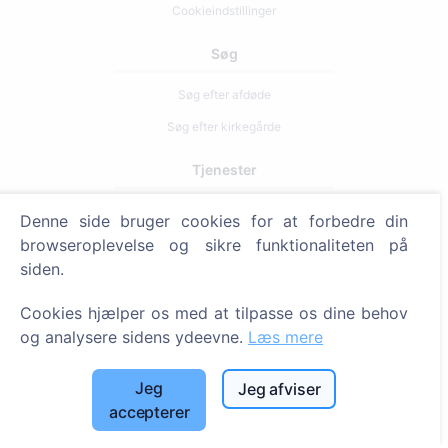
Cookieindstillinger
Søg
Søg efter afdøde
Søg efter kirkegårde
Tjenester
Denne side bruger cookies for at forbedre din
Kontakt
browseroplevelse og sikre funktionaliteten på
SIA "CEMETY", LV40103618951
siden.
371 29144816
Cookies hjælper os med at tilpasse os dine behov
info@cemety.lv
og analysere sidens ydeevne.
Læs mere
Vi arbejder i hele Danmark!
Jeg
Jeg afviser
accepterer