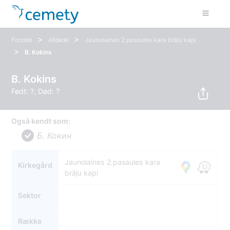
>
>
Forside
Afdøde
Jaunolaines 2.pasaules kara brāļu kapi
>
B. Kokins
B. Kokins
Født: ?, Død: ?
Også kendt som:
Б. Кокин
Jaunolaines 2.pasaules kara
Kirkegård
brāļu kapi
Sektor
Række