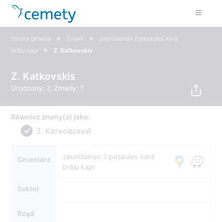
>
>
Strona główna
Zmarli
Jaunolaines 2.pasaules kara
>
brāļu kapi
Z. Katkovskis
Z. Katkovskis
Urodzony: ?, Zmarły: ?
Również znany(a) jako:
З. Катковский
Jaunolaines 2.pasaules kara
Cmentarz
brāļu kapi
Sektor
Rząd