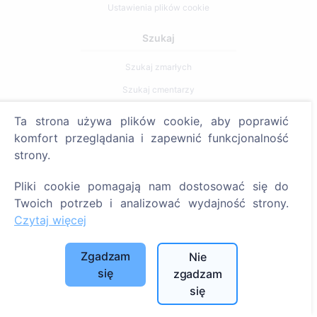
Ustawienia plików cookie
Szukaj
Szukaj zmarłych
Szukaj cmentarzy
Ta strona używa plików cookie, aby poprawić
Usługi
komfort przeglądania i zapewnić funkcjonalność
strony.
Kontakty
SIA "CEMETY", LV40103618951
Pliki cookie pomagają nam dostosować się do
Twoich potrzeb i analizować wydajność strony.
371 29144816
Czytaj więcej
info@cemety.lv
Działamy na terenie całego kraju!
Zgadzam
Nie
się
zgadzam
się