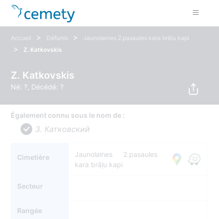
>
>
Accueil
Défunts
Jaunolaines 2.pasaules kara brāļu kapi
>
Z. Katkovskis
Z. Katkovskis
Né: ?, Décédé: ?
Également connu sous le nom de :
З. Катковский
Jaunolaines 2.pasaules
Cimetière
kara brāļu kapi
Secteur
Rangée