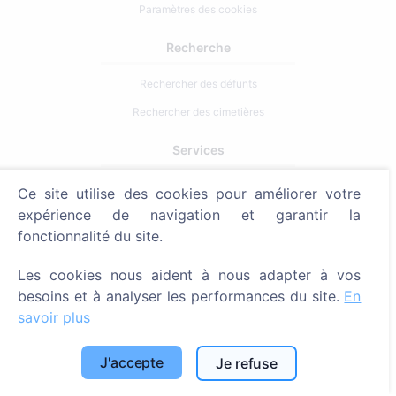
Paramètres des cookies
Recherche
Rechercher des défunts
Rechercher des cimetières
Services
Ce site utilise des cookies pour améliorer votre
Contacts
expérience de navigation et garantir la
SIA "CEMETY", LV40103618951
fonctionnalité du site.
371 29144816
Les cookies nous aident à nous adapter à vos
info@cemety.lv
besoins et à analyser les performances du site.
En
Nous intervenons dans tout le pays !
savoir plus
J'accepte
Je refuse