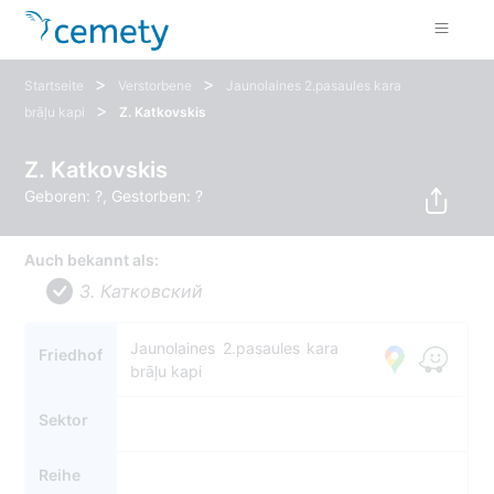
>
>
Startseite
Verstorbene
Jaunolaines 2.pasaules kara
>
brāļu kapi
Z. Katkovskis
Z. Katkovskis
Geboren: ?, Gestorben: ?
Auch bekannt als:
З. Катковский
Jaunolaines 2.pasaules kara
Friedhof
brāļu kapi
Sektor
Reihe