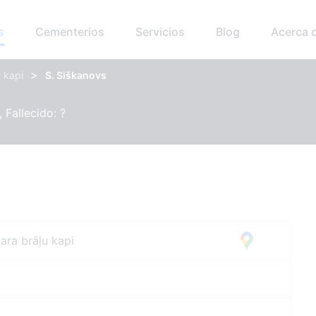
s
Cementerios
Servicios
Blog
Acerca 
>
 kapi
S. Siškanovs
 Fallecido: ?
ara brāļu kapi