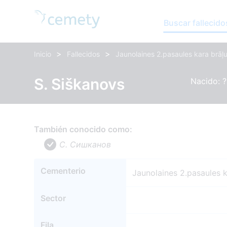
Buscar fallecido
>
>
Inicio
Fallecidos
Jaunolaines 2.pasaules kara brāļu
S. Siškanovs
Nacido: ?,
También conocido como:
С. Сишканов
Cementerio
Jaunolaines 2.pasaules k
Sector
Fila