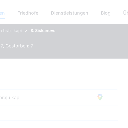
hen
Friedhöfe
Dienstleistungen
Blog
Ü
>
a brāļu kapi
S. Siškanovs
?, Gestorben: ?
brāļu kapi