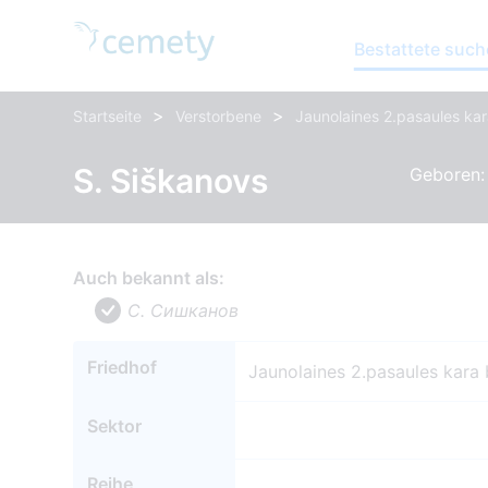
Bestattete suc
>
>
Startseite
Verstorbene
Jaunolaines 2.pasaules kar
S. Siškanovs
Geboren: 
Auch bekannt als:
С. Сишканов
Friedhof
Jaunolaines 2.pasaules kara 
Sektor
Reihe