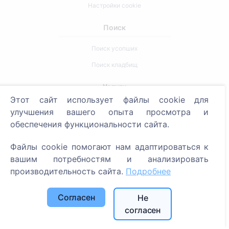
Настройки cookie
Поиск
Поиск усопших
Поиск кладбищ
Услуги
Этот сайт использует файлы cookie для
улучшения вашего опыта просмотра и
Контакты
обеспечения функциональности сайта.
SIA "CEMETY", LV40103618951
Файлы cookie помогают нам адаптироваться к
371 29144816
вашим потребностям и анализировать
info@cemety.lv
производительность сайта.
Подробнее
Мы работаем по всей стране!
Согласен
Не
согласен