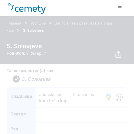
>
>
Главная
Усопшие
Jaunolaines 2.pasaules kara brāļu
>
kapi
S. Solovjevs
S. Solovjevs
Родился: ?, Умер: ?
Также известен(а) как:
С. Соловьев
Jaunolaines 2.pasaules
Кладбище
kara brāļu kapi
Сектор
Ряд