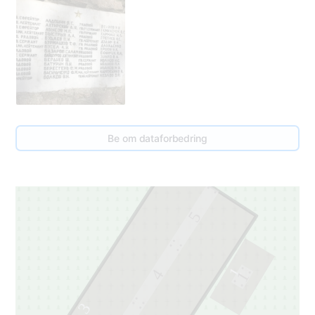
Be om dataforbedring
5
1
4
1
3