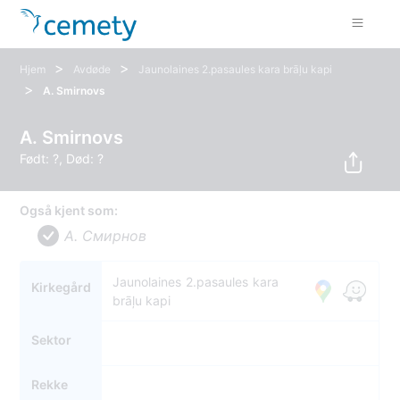
>
>
Hjem
Avdøde
Jaunolaines 2.pasaules kara brāļu kapi
>
A. Smirnovs
A. Smirnovs
Født: ?, Død: ?
Også kjent som:
A. Смирнов
Jaunolaines 2.pasaules kara
Kirkegård
brāļu kapi
Sektor
Rekke