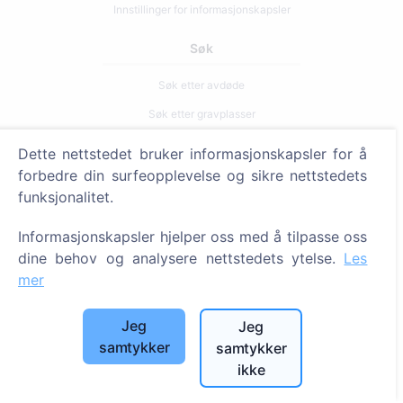
Innstillinger for informasjonskapsler
Søk
Søk etter avdøde
Søk etter gravplasser
Dette nettstedet bruker informasjonskapsler for å
Tjenester
forbedre din surfeopplevelse og sikre nettstedets
funksjonalitet.
Kontakter
SIA "CEMETY", LV40103618951
Informasjonskapsler hjelper oss med å tilpasse oss
dine behov og analysere nettstedets ytelse.
Les
371 29144816
mer
info@cemety.lv
Vi opererer over hele landet!
Jeg
Jeg
samtykker
samtykker
ikke