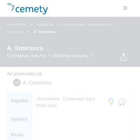
>
>
Sākumlapa
Apbedītie
Jaunolaines 2.pasaules kara
>
brāļu kapi
A. Smirnovs
A. Smirnovs
Dzimšanas datums: ?, Miršanas datums: ?
Arī pieminēts kā:
A. Смирнов
Jaunolaines 2.pasaules kara
Kapsēta
brāļu kapi
Sektors
Rinda