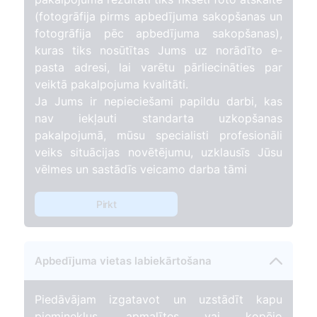
(fotogrāfija pirms apbedījuma sakopšanas un
fotogrāfija pēc apbedījuma sakopšanas),
kuras tiks nosūtītas Jums uz norādīto e-
pasta adresi, lai varētu pārliecināties par
veiktā pakalpojuma kvalitāti.
Ja Jums ir nepieciešami papildu darbi, kas
nav iekļauti standarta uzkopšanas
pakalpojumā, mūsu specialisti profesionāli
veiks situācijas novētējumu, uzklausīs Jūsu
vēlmes un sastādīs veicamo darba tāmi
Pirkt
Apbedījuma vietas labiekārtošana
Piedāvājam izgatavot un uzstādīt kapu
pieminekļus, apmalītes vai kopējo