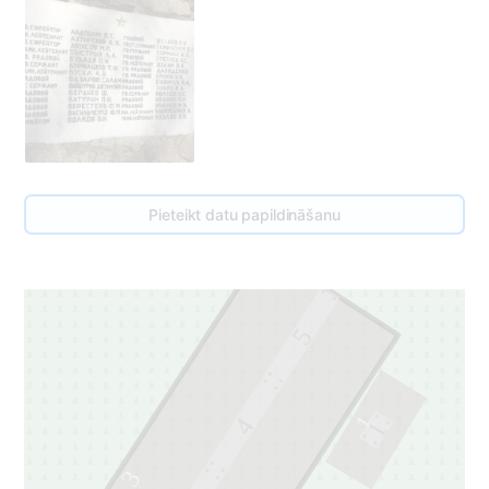
Pieteikt datu papildināšanu
5
1
4
1
3