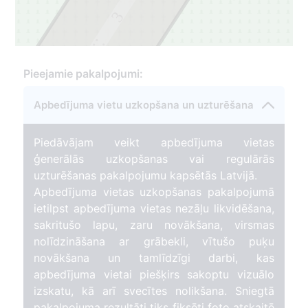
3
2
Pieejamie pakalpojumi:
Apbedījuma vietu uzkopšana un uzturēšana
Piedāvājam veikt apbedījuma vietas
ģenerālās uzkopšanas vai regulārās
uzturēšanas pakalpojumu kapsētās Latvijā.
Apbedījuma vietas uzkopšanas pakalpojumā
ietilpst apbedījuma vietas nezāļu likvidēšana,
sakritušo lapu, zaru novākšana, virsmas
nolīdzināšana ar grābekli, vītušo puķu
novākšana un tamlīdzīgi darbi, kas
apbedījuma vietai piešķirs sakoptu vizuālo
izskatu, kā arī svecītes nolikšana. Sniegtā
pakalpojuma rezultāti tiks fiksēti foto atskaitē