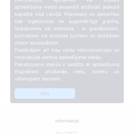
apbedījuma vietas ansambli attālināti jebkurā
kapsētā visā Latvijā. Pieminekļi un apmalītes
tiek izgatavotas no augstvērtīga granīta,
laukakmens vai marmora - ar gravējumiem,
portretiem vai bronzas burtiem un dažādiem
citiem aksesuāriem.
Piedāvājam arī visu veidu rekonstrukcijas un
renovācijas darbus apbedījuma vietās.
Pakalpojuma maksa ir saistīta ar apbedījuma
(kapsētas) atrašanās vietu, izmēru un
vēlamajiem darbiem.
Pirkt
Informācija
Par CEMETY