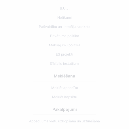
B.U.J.
Notikumi
Pašvaldību un lietotāju saraksts
Privātuma politika
Maksājumu politika
ES projekti
Sīkfailu iestatījumi
Meklēšana
Meklēt apbedīto
Meklēt kapsētu
Pakalpojumi
Apbedījuma vietu uzkopšana un uzturēšana