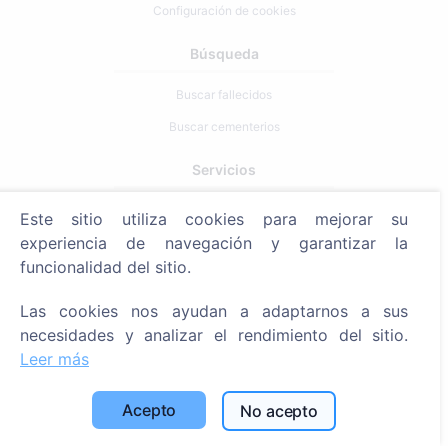
Configuración de cookies
Búsqueda
Buscar fallecidos
Buscar cementerios
Servicios
Este sitio utiliza cookies para mejorar su
Contactos
experiencia de navegación y garantizar la
SIA "CEMETY", LV40103618951
funcionalidad del sitio.
371 29144816
Las cookies nos ayudan a adaptarnos a sus
info@cemety.lv
necesidades y analizar el rendimiento del sitio.
¡Operamos en todo el país!
Leer más
Acepto
No acepto