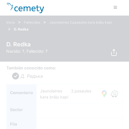
>
>
Inicio
Fallecidos
Jaunolaines 2.pasaules kara brāļu kapi
>
D. Redka
D. Redka
Nacido: ?, Fallecido: ?
También conocido como:
Д. Редька
Jaunolaines 2.pasaules
Cementerio
kara brāļu kapi
Sector
Fila