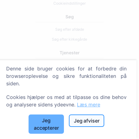
Cookieindstillinger
Søg
Søg efter afdøde
Søg efter kirkegårde
Tjenester
Denne side bruger cookies for at forbedre din
Kontakt
browseroplevelse og sikre funktionaliteten på
SIA "CEMETY", LV40103618951
siden.
371 29144816
Cookies hjælper os med at tilpasse os dine behov
info@cemety.lv
og analysere sidens ydeevne.
Læs mere
Vi arbejder i hele Danmark!
Jeg
Jeg afviser
accepterer