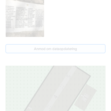
Anmod om dataopdatering
5
1
4
1
3