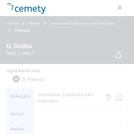
>
>
Forside
Afdøde
Jaunolaines 2.pasaules kara brāļu kapi
>
D. Redka
D. Redka
Født: ?, Død: ?
Også kendt som:
Д. Редька
Jaunolaines 2.pasaules kara
Kirkegård
brāļu kapi
Sektor
Række