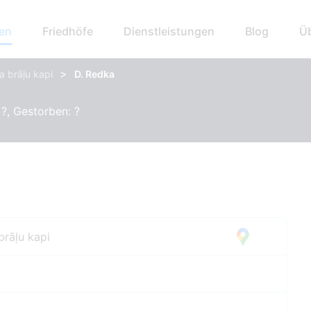
hen
Friedhöfe
Dienstleistungen
Blog
Ü
>
a brāļu kapi
D. Redka
?, Gestorben: ?
brāļu kapi