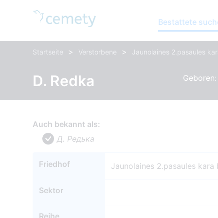
Bestattete suc
>
>
Startseite
Verstorbene
Jaunolaines 2.pasaules kar
D. Redka
Geboren: 
Auch bekannt als:
Д. Редька
Friedhof
Jaunolaines 2.pasaules kara 
Sektor
Reihe