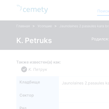
Поиск
>
>
Главная
Усопшие
Jaunolaines 2.pasaules kara br
K. Petruks
Родился: 
Также известен(а) как:
K. Петрук
Кладбище
Jaunolaines 2.pasaules ka
Сектор
Ряд