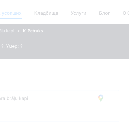
 усопших
Кладбища
Услуги
Блог
О 
>
āļu kapi
K. Petruks
?, Умер: ?
ra brāļu kapi