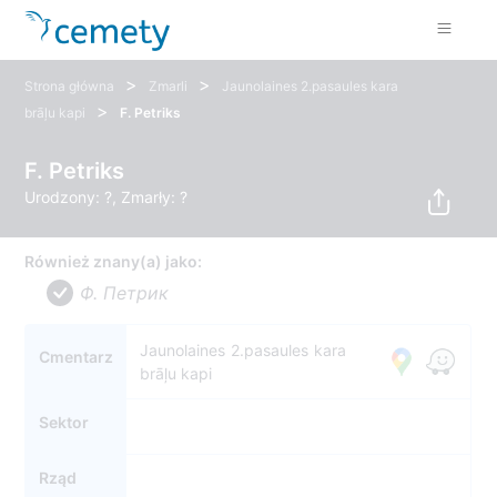
>
>
Strona główna
Zmarli
Jaunolaines 2.pasaules kara
>
brāļu kapi
F. Petriks
F. Petriks
Urodzony: ?, Zmarły: ?
Również znany(a) jako:
Ф. Петрик
Jaunolaines 2.pasaules kara
Cmentarz
brāļu kapi
Sektor
Rząd