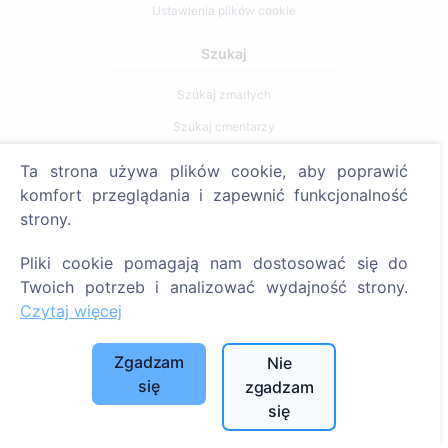
Ustawienia plików cookie
Szukaj
Szukaj zmarłych
Szukaj cmentarzy
Ta strona używa plików cookie, aby poprawić
Usługi
komfort przeglądania i zapewnić funkcjonalność
strony.
Kontakty
SIA "CEMETY", LV40103618951
Pliki cookie pomagają nam dostosować się do
Twoich potrzeb i analizować wydajność strony.
371 29144816
Czytaj więcej
info@cemety.lv
Działamy na terenie całego kraju!
Zgadzam
Nie
się
zgadzam
się