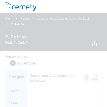
>
>
Hjem
Avdøde
Jaunolaines 2.pasaules kara brāļu kapi
>
F. Petriks
F. Petriks
Født: ?, Død: ?
Også kjent som:
Ф. Петрик
Jaunolaines 2.pasaules kara
Kirkegård
brāļu kapi
Sektor
Rekke