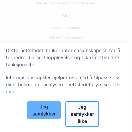
Innstillinger for informasjonskapsler
Søk
Søk etter avdøde
Søk etter gravplasser
Dette nettstedet bruker informasjonskapsler for å
Tjenester
forbedre din surfeopplevelse og sikre nettstedets
funksjonalitet.
Kontakter
SIA "CEMETY", LV40103618951
Informasjonskapsler hjelper oss med å tilpasse oss
dine behov og analysere nettstedets ytelse.
Les
371 29144816
mer
info@cemety.lv
Vi opererer over hele landet!
Jeg
Jeg
samtykker
samtykker
ikke