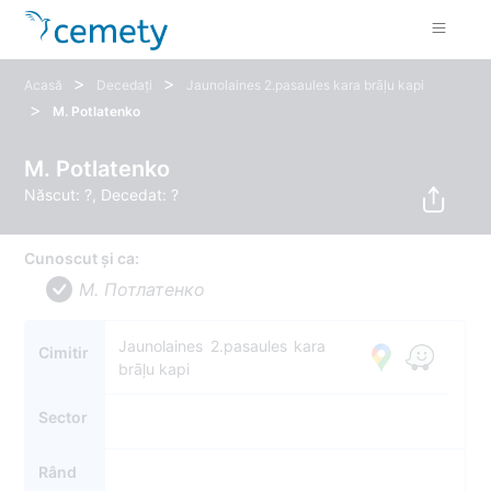
>
>
Acasă
Decedați
Jaunolaines 2.pasaules kara brāļu kapi
>
M. Potlatenko
M. Potlatenko
Născut: ?, Decedat: ?
Cunoscut și ca:
M. Потлатенко
Jaunolaines 2.pasaules kara
Cimitir
brāļu kapi
Sector
Rând