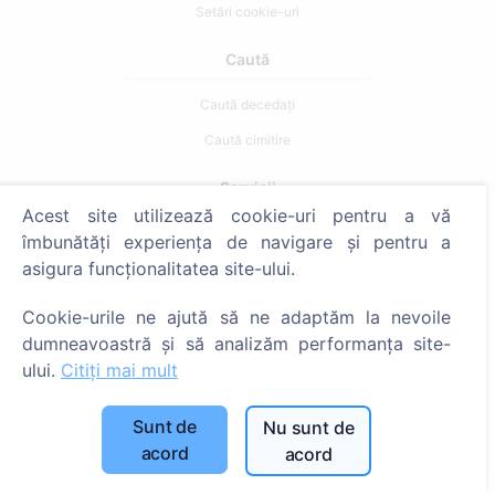
Setări cookie-uri
Caută
Caută decedați
Caută cimitire
Servicii
Acest site utilizează cookie-uri pentru a vă
îmbunătăți experiența de navigare și pentru a
Contacte
asigura funcționalitatea site-ului.
SIA "CEMETY", LV40103618951
Cookie-urile ne ajută să ne adaptăm la nevoile
371 29144816
dumneavoastră și să analizăm performanța site-
info@cemety.lv
ului.
Citiți mai mult
Activăm în toată țara!
Sunt de
Nu sunt de
acord
acord