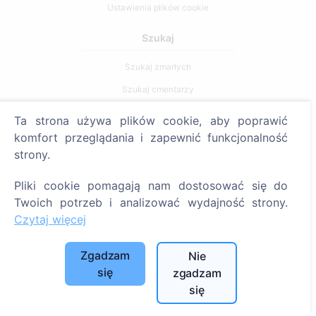
Ustawienia plików cookie
Szukaj
Szukaj zmarłych
Szukaj cmentarzy
Ta strona używa plików cookie, aby poprawić
Usługi
komfort przeglądania i zapewnić funkcjonalność
strony.
Kontakty
SIA "CEMETY", LV40103618951
Pliki cookie pomagają nam dostosować się do
Twoich potrzeb i analizować wydajność strony.
371 29144816
Czytaj więcej
info@cemety.lv
Działamy na terenie całego kraju!
Zgadzam
Nie
się
zgadzam
się