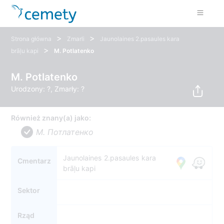
>
>
Strona główna
Zmarli
Jaunolaines 2.pasaules kara
>
brāļu kapi
M. Potlatenko
M. Potlatenko
Urodzony: ?, Zmarły: ?
Również znany(a) jako:
M. Потлатенко
Jaunolaines 2.pasaules kara
Cmentarz
brāļu kapi
Sektor
Rząd