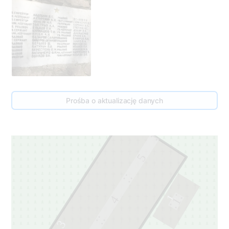
Prośba o aktualizację danych
5
1
4
1
3