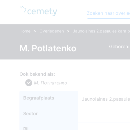
Zoeken naar overl
>
>
Home
Overledenen
Jaunolaines 2.pasaules kara b
M. Potlatenko
Geboren: 
Ook bekend als:
M. Потлатенко
Begraafplaats
Jaunolaines 2.pasaule
Sector
Rij