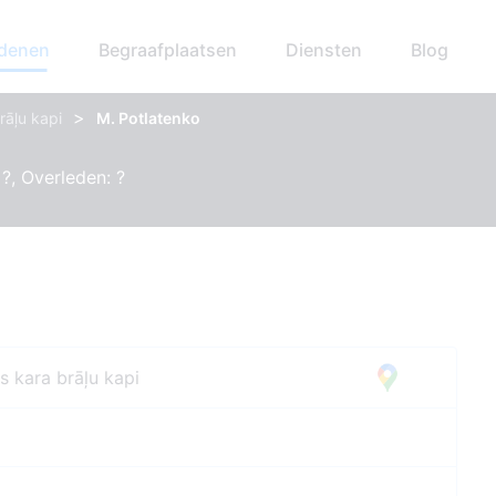
edenen
Begraafplaatsen
Diensten
Blog
>
rāļu kapi
M. Potlatenko
?, Overleden: ?
s kara brāļu kapi