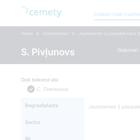
Zoeken naar overl
>
>
Home
Overledenen
Jaunolaines 2.pasaules kara b
S. Pivļunovs
Geboren: 
Ook bekend als:
С. Пивлюнов
Begraafplaats
Jaunolaines 2.pasaule
Sector
Rij