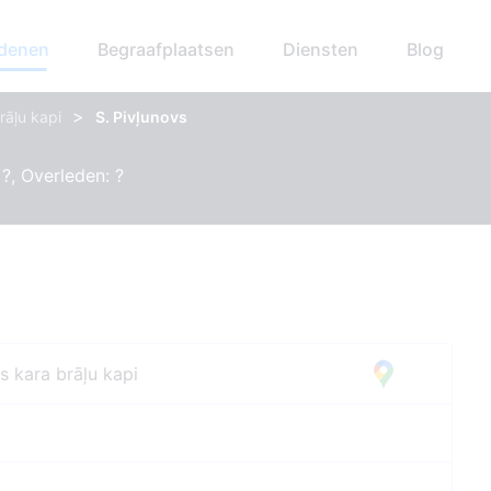
edenen
Begraafplaatsen
Diensten
Blog
>
rāļu kapi
S. Pivļunovs
?, Overleden: ?
s kara brāļu kapi