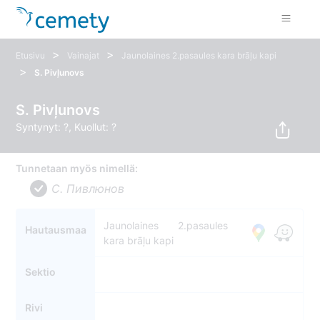
>
>
Etusivu
Vainajat
Jaunolaines 2.pasaules kara brāļu kapi
>
S. Pivļunovs
S. Pivļunovs
Syntynyt: ?, Kuollut: ?
Tunnetaan myös nimellä:
С. Пивлюнов
Jaunolaines 2.pasaules
Hautausmaa
kara brāļu kapi
Sektio
Rivi