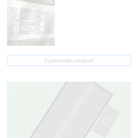
Pyydä tietojen päivitystä
5
1
4
1
3