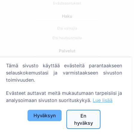
Evästeasetukset
Haku
Etsi vainajia
Etsi hautausmaita
Palvelut
Tämä sivusto käyttää evästeitä parantaakseen
Yhteystiedot
selauskokemustasi ja varmistaakseen sivuston
SIA "CEMETY", LV40103618951
toimivuuden.
371 29144816
Evästeet auttavat meitä mukautumaan tarpeisiisi ja
info@cemety.lv
analysoimaan sivuston suorituskykyä.
Lue lisää
Toimimme koko Suomessa!
Hyväksyn
En
hyväksy