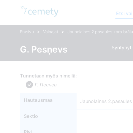
Etsi vai
>
>
Etusivu
Vainajat
Jaunolaines 2.pasaules kara brāļu
G. Pesņevs
Syntynyt: 
Tunnetaan myös nimellä:
Г. Песнев
Hautausmaa
Jaunolaines 2.pasaules 
Sektio
Rivi