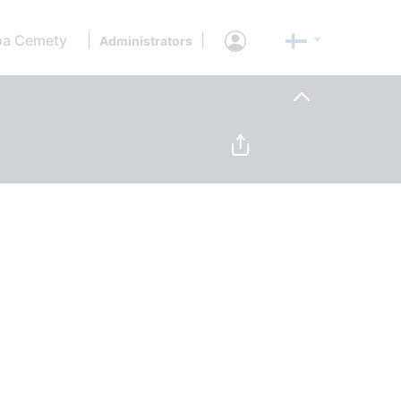
oa Cemety
|
|
Administrators