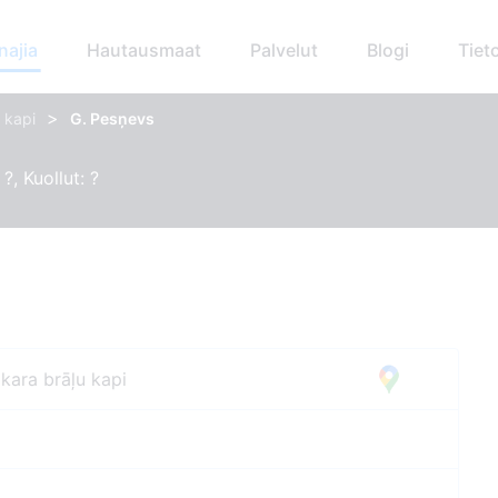
najia
Hautausmaat
Palvelut
Blogi
Tiet
>
 kapi
G. Pesņevs
?, Kuollut: ?
kara brāļu kapi