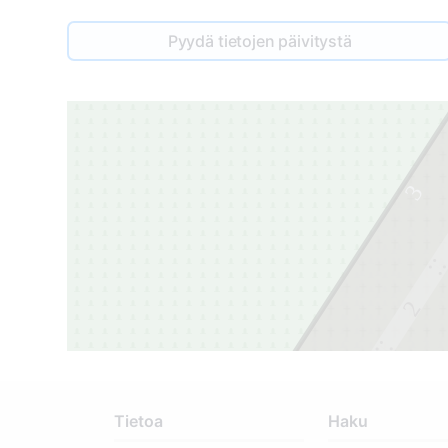
Pyydä tietojen päivitystä
3
2
1
Tietoa
Haku