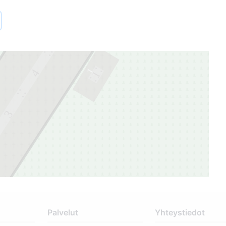
5
1
4
1
3
Palvelut
Yhteystiedot