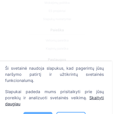
Mokėjimų politika
ES projektai
Slapukų nustatymai
Paieška
Velionių paieška
Kapinių paieška
Paslaugos
Ši svetainė naudoja slapukus, kad pagerintų jūsų
Kontaktai
naršymo patirtį ir užtikrintų svetainės
funkcionalumą.
SIA "CEMETY", LV40103618951
371 29144816
Slapukai padeda mums prisitaikyti prie jūsų
poreikių ir analizuoti svetainės veikimą.
Skaityti
info@cemety.lv
daugiau
Veiklą vykdome visoje Lietuvoje!