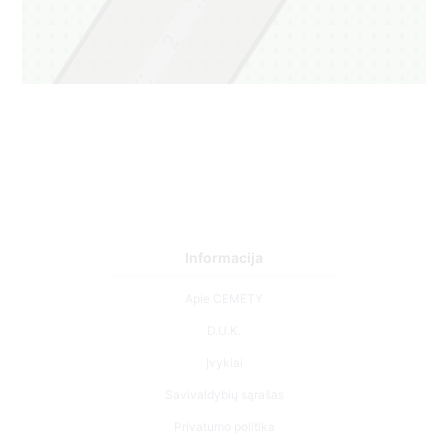
2
1
Informacija
Apie CEMETY
D.U.K.
Įvykiai
Savivaldybių sąrašas
Privatumo politika