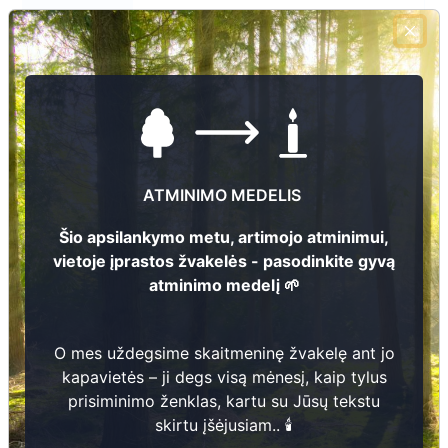
Kapavietės
003
nr.
ATMINIMO MEDELIS
Šio apsilankymo metu, artimojo atminimui,
vietoje įprastos žvakelės - pasodinkite gyvą
atminimo medelį 🌱
O mes uždegsime skaitmeninę žvakelę ant jo
kapavietės – ji degs visą mėnesį, kaip tylus
prisiminimo ženklas, kartu su Jūsų tekstu
skirtu įšėjusiam.. 🕯️