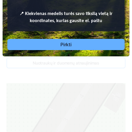
📍
Kiekvienas
medelis turės savo tikslią vietą ir
koordinates, kurias gausite el. paštu
Pirkti
Nuotraukų ir duomenų atnaujinimas
5
1
4
1
3
3