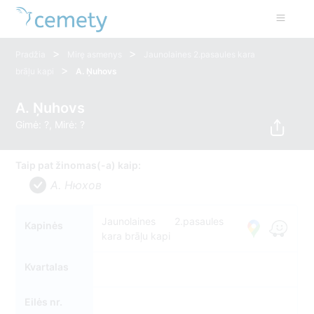
>
>
Pradžia
Mirę asmenys
Jaunolaines 2.pasaules kara
>
brāļu kapi
A. Ņuhovs
A. Ņuhovs
Gimė: ?, Mirė: ?
Taip pat žinomas(-a) kaip:
A. Нюхов
Jaunolaines 2.pasaules
Kapinės
kara brāļu kapi
Kvartalas
Eilės nr.