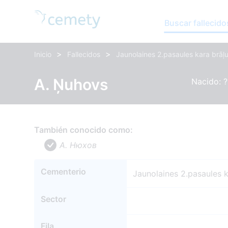
Buscar fallecido
>
>
Inicio
Fallecidos
Jaunolaines 2.pasaules kara brāļu
A. Ņuhovs
Nacido: ?,
También conocido como:
A. Нюхов
Cementerio
Jaunolaines 2.pasaules k
Sector
Fila