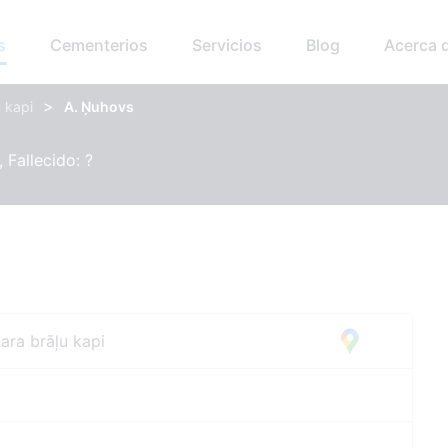
s
Cementerios
Servicios
Blog
Acerca 
>
 kapi
A. Ņuhovs
 Fallecido: ?
ara brāļu kapi