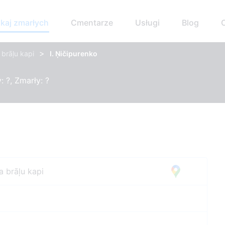
kaj zmarłych
Cmentarze
Usługi
Blog
>
 brāļu kapi
I. Ņičipurenko
 ?, Zmarły: ?
a brāļu kapi