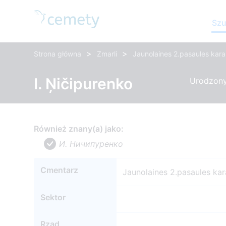
Szu
>
>
Strona główna
Zmarli
Jaunolaines 2.pasaules kara
I. Ņičipurenko
Urodzony:
Również znany(a) jako:
И. Ничипуренко
Cmentarz
Jaunolaines 2.pasaules kar
Sektor
Rząd