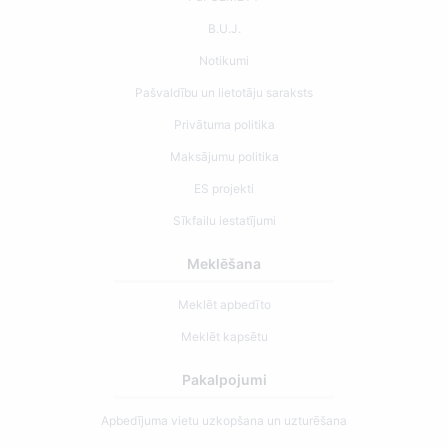
B.U.J.
Notikumi
Pašvaldību un lietotāju saraksts
Privātuma politika
Maksājumu politika
ES projekti
Sīkfailu iestatījumi
Meklēšana
Meklēt apbedīto
Meklēt kapsētu
Pakalpojumi
Apbedījuma vietu uzkopšana un uzturēšana