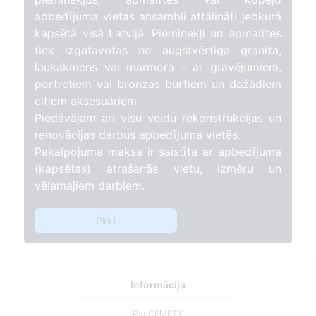
apbedījuma vietas ansambli attālināti jebkurā
kapsētā visā Latvijā. Pieminekļi un apmalītes
tiek izgatavotas no augstvērtīga granīta,
laukakmens vai marmora - ar gravējumiem,
portretiem vai bronzas burtiem un dažādiem
citiem aksesuāriem.
Piedāvājam arī visu veidu rekonstrukcijas un
renovācijas darbus apbedījuma vietās.
Pakalpojuma maksa ir saistīta ar apbedījuma
(kapsētas) atrašanās vietu, izmēru un
vēlamajiem darbiem.
Pirkt
Informācija
Par CEMETY