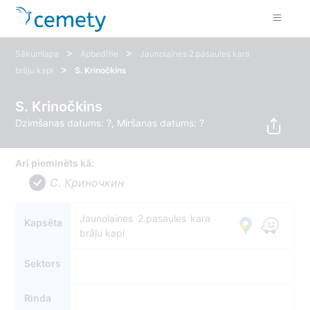
>
>
Sākumlapa
Apbedītie
Jaunolaines 2.pasaules kara
>
brāļu kapi
S. Krinočkins
S. Krinočkins
Dzimšanas datums: ?, Miršanas datums: ?
Arī pieminēts kā:
С. Криночкин
Jaunolaines 2.pasaules kara
Kapsēta
brāļu kapi
Sektors
Rinda