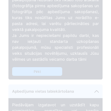
(fotogrāfija pirms apbedījuma sakopšanas un
fotogrāfija pēc apbedījuma sakopšanas),
kuras tiks nosūtītas Jums uz norādīto e-
pasta adresi, lai varētu pārliecināties par
veiktā pakalpojuma kvalitāti.
Ja Jums ir nepieciešami papildu darbi, kas
nav iekļauti standarta uzkopšanas
pakalpojumā, mūsu specialisti profesionāli
veiks situācijas novētējumu, uzklausīs Jūsu
vēlmes un sastādīs veicamo darba tāmi
Pirkt
Apbedījuma vietas labiekārtošana
Piedāvājam izgatavot un uzstādīt kapu
pieminekļus, apmalītes vai kopējo