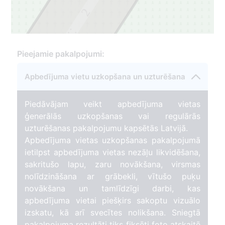
2
1
Pieejamie pakalpojumi:
Apbedījuma vietu uzkopšana un uzturēšana
Piedāvājam veikt apbedījuma vietas
ģenerālās uzkopšanas vai regulārās
uzturēšanas pakalpojumu kapsētās Latvijā.
Apbedījuma vietas uzkopšanas pakalpojumā
ietilpst apbedījuma vietas nezāļu likvidēšana,
sakritušo lapu, zaru novākšana, virsmas
nolīdzināšana ar grābekli, vītušo puķu
novākšana un tamlīdzīgi darbi, kas
apbedījuma vietai piešķirs sakoptu vizuālo
izskatu, kā arī svecītes nolikšana. Sniegtā
pakalpojuma rezultāti tiks fiksēti foto atskaitē