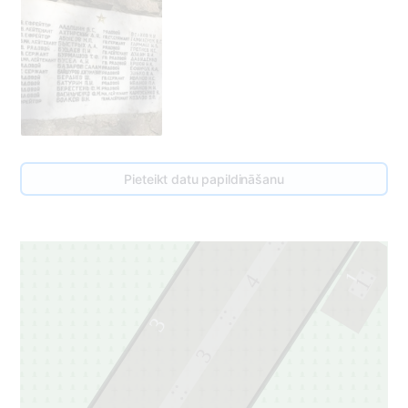
Pieteikt datu papildināšanu
5
1
4
1
3
3