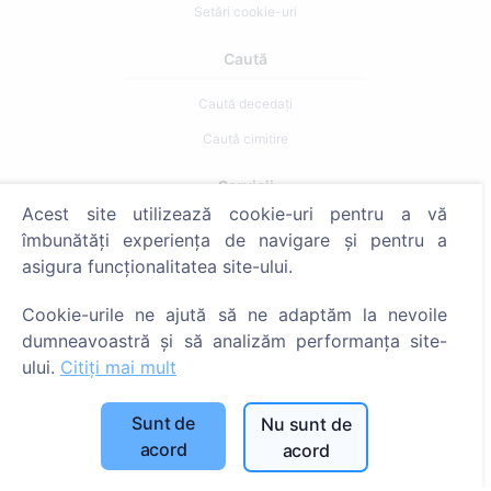
Setări cookie-uri
Caută
Caută decedați
Caută cimitire
Servicii
Acest site utilizează cookie-uri pentru a vă
îmbunătăți experiența de navigare și pentru a
Contacte
asigura funcționalitatea site-ului.
SIA "CEMETY", LV40103618951
Cookie-urile ne ajută să ne adaptăm la nevoile
371 29144816
dumneavoastră și să analizăm performanța site-
info@cemety.lv
ului.
Citiți mai mult
Activăm în toată țara!
Sunt de
Nu sunt de
acord
acord