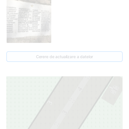
Cerere de actualizare a datelor
5
1
4
1
3
3