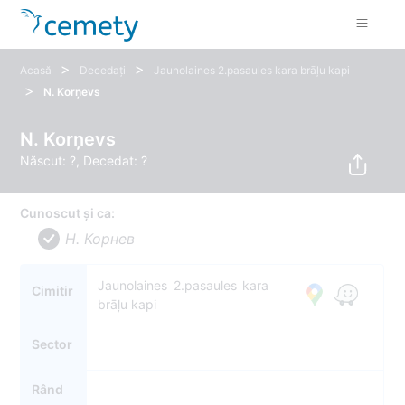
>
>
Acasă
Decedați
Jaunolaines 2.pasaules kara brāļu kapi
>
N. Korņevs
N. Korņevs
Născut: ?, Decedat: ?
Cunoscut și ca:
Н. Корнев
Jaunolaines 2.pasaules kara
Cimitir
brāļu kapi
Sector
Rând