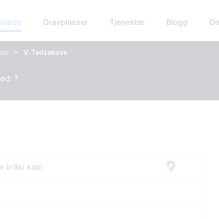
avdøde
Gravplasser
Tjenester
Blogg
Om
>
api
V. Tadzakovs
Død: ?
a brāļu kapi