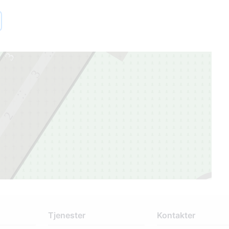
1
4
3
3
2
Tjenester
Kontakter