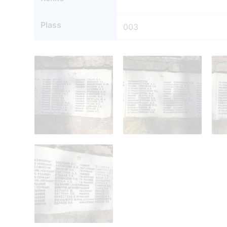
Plass
003