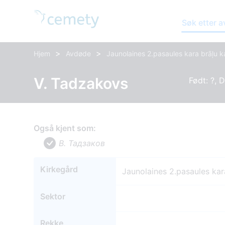
Søk etter 
>
>
Hjem
Avdøde
Jaunolaines 2.pasaules kara brāļu k
V. Tadzakovs
Født: ?, 
Også kjent som:
В. Тадзаков
Kirkegård
Jaunolaines 2.pasaules kar
Sektor
Rekke